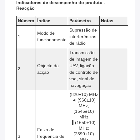
Indicadores de desempenho do produto -
Reacção
Número
Índice
Parâmetro
Notas
Supressão de
Modo de
1
interferências
funcionamento
de rádio
Transmissão
de imagem de
Objecto da
UAV, ligação
2
acção
de controlo de
voo, sinal de
navegação
(820±10) MHz
◄ (960±10)
MHz;
(1545±10)
MHz
▌(1650±10)
MHz;
Faixa de
(2390±10)
3
frequência de
MHz