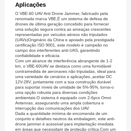
Aplicações
O VBE-60 UAV Anti Drone Jammer, fabricado pela
renomada marca VBE,É um sistema de defesa de
drones de última geração concebido para fornecer
uma solução segura contra as ameaças crescentes
representadas por veículos aéreos não tripulados
(UAVs)Originário da China e apoiado pela prestigiada
certificação ISO 9001, este modelo é campeão no
campo dos interferentes anti-UAS, garantindo
confiabilidade e eficácia.
Com um alcance de interferência abrangente de 1-2
km, o VBE-60UAV se destaca como uma formidável
contramedida de aeronaves não tripuladas, ideal para
uma variedade de cenários e aplicações.,aceitar DC
12V-28V, juntamente com a sua construção durável
para suportar níveis de umidade de 5%-95%, torna-o
uma opção robusta para diversas condições
ambientais.O sistema é equipado com 2-6pcs Omni
Antennas, assegurando uma ampla cobertura e
interrupção das comunicações dos UAV.
Dada a quantidade mínima de encomenda de um
conjunto e detalhes neutros da embalagem, este anti-
drone jammer é acessível para implantação imediata
em áreas que necessitam de proteção crítica.Com um