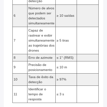
detecção
Número de alvos
que podem ser
6
≥ 10 saídas
detectados
simultaneamente
Capaz de
rastrear e exibir
7
simultaneamente
≥ 5 tiras
as trajetórias dos
drones
8
Erro de azimote
≤ 1° (RMS)
Precisão de
9
≤ 10 m
posicionamento
Taxa de êxito da
10
≥ 97%
detecção
Identificar o
11
tempo de
≤ 3 s
resposta