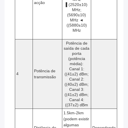
acção
▌(2520±10)
MHz;
(5690±10)
MHz ◄
((5880±10)
MHz
Potência de
saída de cada
porta
(potência
média):
Canal 1:
Potência de
4
((41±2) dBm;
transmissão
Canal 2:
((40±2) dBm;
Canal 3:
((41±2) dBm;
Canal 4:
((37±2) dBm
1.5km-2km
(podem existir
algumas
Distância de
Dependendo