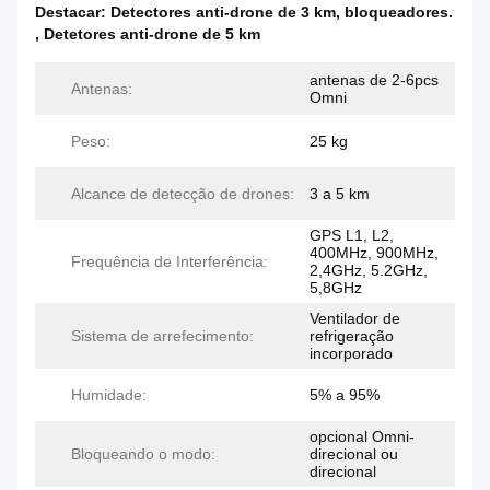
Destacar:
Detectores anti-drone de 3 km
,
bloqueadores.
,
Detetores anti-drone de 5 km
antenas de 2-6pcs
Antenas:
Omni
Peso:
25 kg
Alcance de detecção de drones:
3 a 5 km
GPS L1, L2,
400MHz, 900MHz,
Frequência de Interferência:
2,4GHz, 5.2GHz,
5,8GHz
Ventilador de
Sistema de arrefecimento:
refrigeração
incorporado
Humidade:
5% a 95%
opcional Omni-
Bloqueando o modo:
direcional ou
direcional