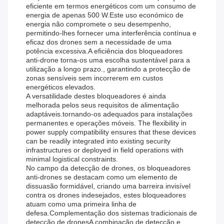
eficiente em termos energéticos com um consumo de
energia de apenas 500 W.Este uso económico de
energia não compromete o seu desempenho,
permitindo-lhes fornecer uma interferência contínua e
eficaz dos drones sem a necessidade de uma
potência excessiva.A eficiência dos bloqueadores
anti-drone torna-os uma escolha sustentável para a
utilização a longo prazo., garantindo a protecção de
zonas sensíveis sem incorrerem em custos
energéticos elevados.
A versatilidade destes bloqueadores é ainda
melhorada pelos seus requisitos de alimentação
adaptáveis.tornando-os adequados para instalações
permanentes e operações móveis. The flexibility in
power supply compatibility ensures that these devices
can be readily integrated into existing security
infrastructures or deployed in field operations with
minimal logistical constraints.
No campo da detecção de drones, os bloqueadores
anti-drones se destacam como um elemento de
dissuasão formidável, criando uma barreira invisível
contra os drones indesejados, estes bloqueadores
atuam como uma primeira linha de
defesa.Complementação dos sistemas tradicionais de
detecção de dronesA combinação de detecção e