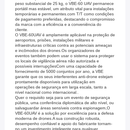
peso substancial de 25 kg, o VBE-60 UAV permanece
portátil mas estável, um atributo vital para instalações
temporárias e permanentes.com T/T como condições
de pagamento preferidas, destacando o compromisso
da marca com a eficiência e a conveniência do
cliente.
O VBE-60UAV é amplamente aplicável na proteção de
aeroportos, prisões, instalações militares e
infraestruturas críticas contra as potenciais ameaças
e incômodos dos drones.Os organizadores de
eventos também podem usar o sistema para proteger
os locais de vigilância aérea não autorizada e
possíveis interrupçõesCom uma capacidade de
fornecimento de 5000 conjuntos por ano, a VBE
garante que os seus interferentes anti-drone estejam
prontamente disponíveis para utilização em
operações de segurança em larga escala, tanto a
nível nacional como internacional..
Quer o requisito seja para um evento de segurança
pública, uma conferência diplomática de alto nível, ou
salvaguardar áreas sensíveis contra espionagem,O
VBE-60UAV é a solução por excelência para a defesa
moderna de drones.A sua construção robusta,
desempenho confiável e apoio do fabricante tornam-
no um investimento inteligente para qualquer