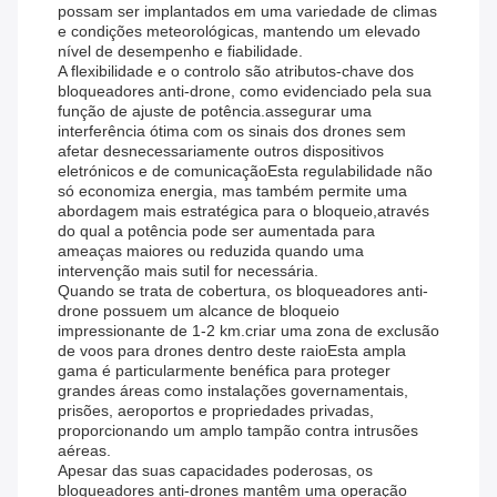
possam ser implantados em uma variedade de climas
e condições meteorológicas, mantendo um elevado
nível de desempenho e fiabilidade.
A flexibilidade e o controlo são atributos-chave dos
bloqueadores anti-drone, como evidenciado pela sua
função de ajuste de potência.assegurar uma
interferência ótima com os sinais dos drones sem
afetar desnecessariamente outros dispositivos
eletrónicos e de comunicaçãoEsta regulabilidade não
só economiza energia, mas também permite uma
abordagem mais estratégica para o bloqueio,através
do qual a potência pode ser aumentada para
ameaças maiores ou reduzida quando uma
intervenção mais sutil for necessária.
Quando se trata de cobertura, os bloqueadores anti-
drone possuem um alcance de bloqueio
impressionante de 1-2 km.criar uma zona de exclusão
de voos para drones dentro deste raioEsta ampla
gama é particularmente benéfica para proteger
grandes áreas como instalações governamentais,
prisões, aeroportos e propriedades privadas,
proporcionando um amplo tampão contra intrusões
aéreas.
Apesar das suas capacidades poderosas, os
bloqueadores anti-drones mantêm uma operação