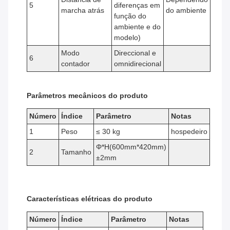
5
diferenças em
marcha atrás
do ambiente
função do
ambiente e do
modelo)
Modo
Direccional e
6
contador
omnidirecional
Parâmetros mecânicos do produto
Número
Índice
Parâmetro
Notas
1
Peso
≤ 30 kg
hospedeiro
Φ*H(600mm*420mm)
2
Tamanho
±2mm
Características elétricas do produto
Número
Índice
Parâmetro
Notas