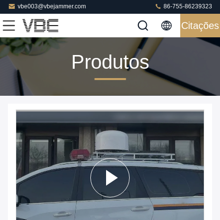
vbe003@vbejammer.com
86-755-86239323
Citações
Produtos