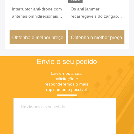
Vídeo
Ví
Interruptor anti-drone com
Os anti jammer
In
te
antenas omnidirecionais
recarregáveis do zangão
po
de detecção de drones RF
500m 1000m que
An
e alcance de interferência
bloqueiam afastam a cor
em
ço
Obtenha o melhor preço
Obtenha o melhor preço
O
de 1-2 km
preta
am
e 
ba
Envie o seu pedido
Envie-nos a sua 
solicitação e 
responderemos o mais 
rapidamente possível.