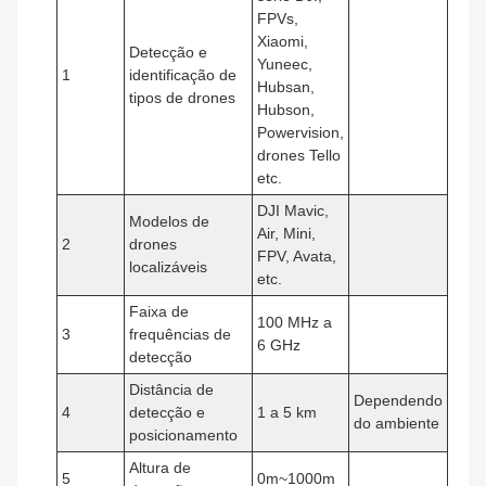
FPVs,
Xiaomi,
Detecção e
Yuneec,
1
identificação de
Hubsan,
tipos de drones
Hubson,
Powervision,
drones Tello
etc.
DJI Mavic,
Modelos de
Air, Mini,
2
drones
FPV, Avata,
localizáveis
etc.
Faixa de
100 MHz a
3
frequências de
6 GHz
detecção
Distância de
Dependendo
4
detecção e
1 a 5 km
do ambiente
posicionamento
Altura de
5
0m~1000m