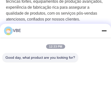
técnicas fortes, equipamentos de produção avançados,
experiência de fabricação rica para assegurar a
qualidade de produtos, com os serviços pós-vendas
atenciosos, confiados por nossos clientes.
VBE
12:33 PM
Good day, what product are you looking for?
VBE Technology Shenzhen Co., Ltd.
vbe003@vbejammer.com
86-755-86239323
Assoalho 4, construindo 8, z
ona industrial de Xinwei, dist
rito de Nanshan, Shenzhen,
província de Guangdong, C