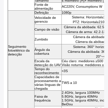
Tamanho
≤ milímetro (H)× milímetro (W)
Fonte de
AC220V, Consumption≤ W
alimentação
Definição
1080p
Sistema: Horizontal≤30°
Velocidade de
gerencio
PTZ: Horizontal≤210°/s
Câmera da abóbada: 62.5-1.9
Campo de visão
Câmera de arma: 42.2-13.5 
Câmera da abóbada: 
Zumbido
Câmera da abóbada:
Seguimento
Sistema: 360° horizonta
Ângulo da
fotoelétrico da
Câmera da abóbada: 360° h
cobertura
detecção
20°~+4
Escala da
Céu claro: medidores ≥500
detecção do UAV
Visão noturna: medidores ≥1
Tempo do
<3S
reconhecimento
Capacidades de
processamento a
TWS a 10
várias línguas de
chegada
2.4GHz, largura 100MHz
Faixa de
5.8GHz, largura 40MHz
frequência
1.5GHz, largura 40MHz, incl
BeiDou