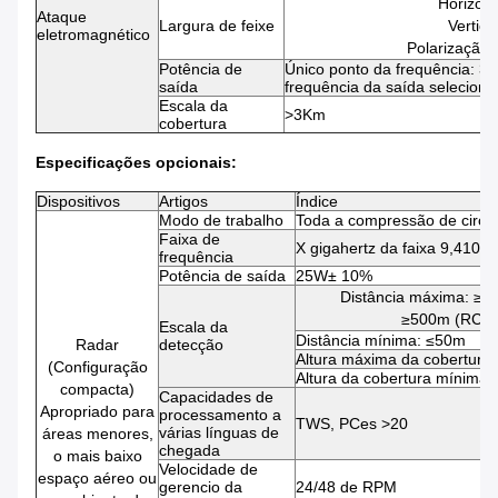
Horizont
Ataque
Largura de feixe
Vertical
eletromagnético
Polarização e
Potência de
Único ponto da frequência: 3
saída
frequência da saída selecioná
Escala da
>3Km
cobertura
Especificações opcionais:
Dispositivos
Artigos
Índice
Modo de trabalho
Toda a compressão de circui
Faixa de
X gigahertz da faixa 9,410 -
frequência
Potência de saída
25W± 10%
Distância máxima: ≥
≥500m (RCS
Escala da
Distância mínima: ≤50m
Radar
detecção
Altura máxima da cobertura
(Configuração
Altura da cobertura mínima
compacta)
Capacidades de
Apropriado para
processamento a
TWS, PCes >20
várias línguas de
áreas menores,
chegada
o mais baixo
Velocidade de
espaço aéreo ou
gerencio da
24/48 de RPM