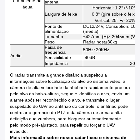
o ambiente da
antena
água
Horizontal: 1.2°+/-10% 
Largura de feixe
0.8° (gire sobre o feix
Vertical: 25° +/- 20% (
Fonte de
DC12/24V, Consuption: 180
alimentação
(média)
Tamanho
≤427mm (H)× 2045mm (W)×
Peso
Radar host≤30kg
Faixa de
50Hz~20KHz
frequência
Audio
Sensibilidade
-40dB
Impedância
300
O radar transmite a grande distância suspeitou a
informações sobre localização do alvo ao sistema video, a
câmera de alta velocidade da abóbada rapidamente procura
pelo alvo da baixo-altura, segue e identifica o alvo, envia um
alarme após ter reconhecido o alvo, e transmite o lugar
suspeitado do UAV ao anfitrião do controle, o anfitrião pode
controlar o gerencio do PTZ e da câmera de arma a alta
definição que zumbem, para bloquear automaticamente
pelo modo pré-ajustado, para repelir ou forçar o UAV
invadido.
Mais informação sobre nosso radar fixou o sistema de