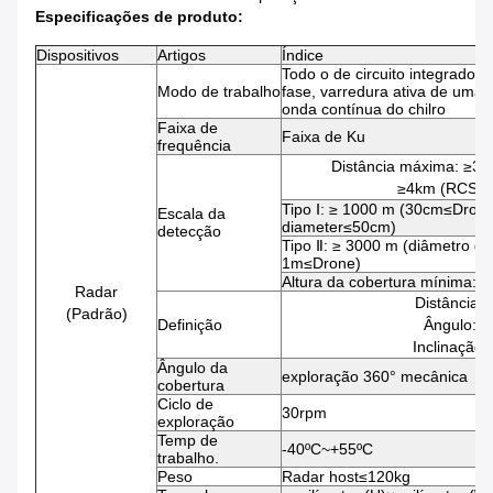
Especificações de produto:
Dispositivos
Artigos
Índice
Todo o de circuito integrado,
Modo de trabalho
fase, varredura ativa de uma
onda contínua do chilro
Faixa de
Faixa de Ku
frequência
Distância máxima: ≥3
≥4km (RCS=0
Tipo Ⅰ: ≥ 1000 m (30cm≤Dron
Escala da
diameter≤50cm)
detecção
Tipo Ⅱ: ≥ 3000 m (diâmetro d
1m≤Drone)
Altura da cobertura mínima: 
Radar
Distância:
(Padrão)
Definição
Ângulo: ≤
Inclinação:
Ângulo da
exploração 360° mecânica
cobertura
Ciclo de
30rpm
exploração
Temp de
-40ºC~+55ºC
trabalho.
Peso
Radar host≤120kg