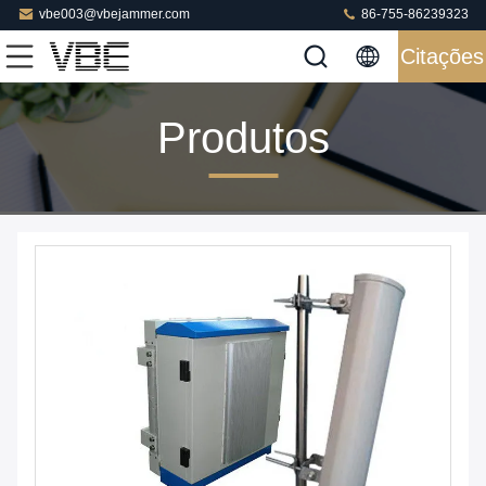
vbe003@vbejammer.com
86-755-86239323
Citações
Produtos