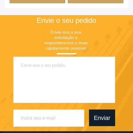
Envie o seu pedido
Envie-nos a sua 
solicitação e 
responderemos o mais 
rapidamente possível.
Enviar