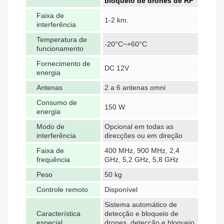
bloqueio de drones de RF
Faixa de
1-2 km.
interferência
Temperatura de
-20°C~+60°C
funcionamento
Fornecimento de
DC 12V
energia
Antenas
2 a 6 antenas omni
Consumo de
150 W
energia
Modo de
Opcional em todas as
interferência
direcções ou em direção
Faixa de
400 MHz, 900 MHz, 2,4
frequência
GHz, 5,2 GHz, 5,8 GHz
Peso
50 kg
Controle remoto
Disponível
Sistema automático de
Característica
detecção e bloqueio de
especial
drones, detecção e bloqueio