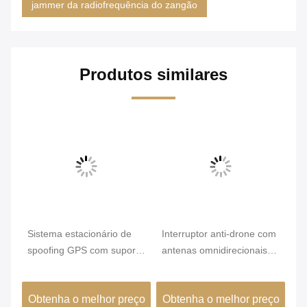
jammer da radiofrequência do zangão
Produtos similares
Ví
o
Sistema estacionário de
Interruptor anti-drone com
Os
or
spoofing GPS com suporte
antenas omnidirecionais
re
ti
a GPS/BDS/GNSS
de detecção de drones RF
50
e alcance de interferência
bl
ço
Obtenha o melhor preço
Obtenha o melhor preço
O
de 1-2 km
pr