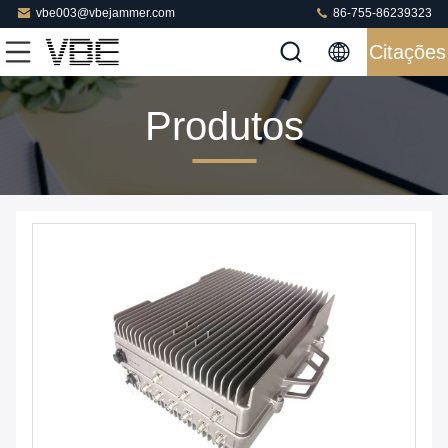
vbe003@vbejammer.com
86-755-86239323
Citações
Produtos