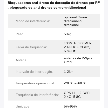
Bloqueadores anti-drone de detecção de drones por RF
,
bloqueadores anti-drones com omnidirecional
opcional Omni-
Modo de interferência:
direcional ou
direcional
Peso:
50kg
400MHz, 900MHz,
Faixa de frequência:
2.4GHz, 5.2GHz,
5.8GHz
antenas de 2-9pcs
Antena:
Omni
Intervalo de interrupção:
1-2km
Temperatura operacional:
-20 ℃ ~+60 ℃
GPS L1, L2, WiFi
Frequência de interferência:
2.4G, 5.8G
Umidade:
5%-95%