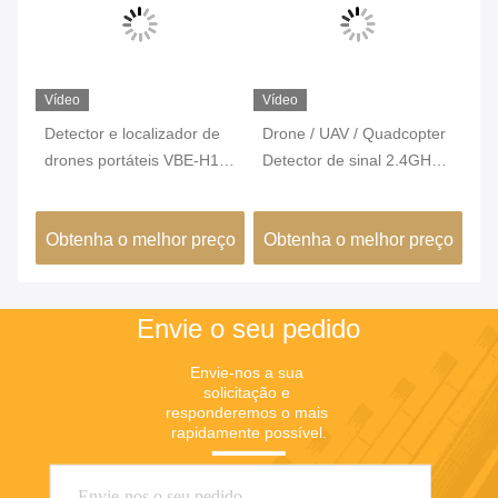
Vídeo
Vídeo
Ví
Detector e localizador de
Drone / UAV / Quadcopter
De
drones portáteis VBE-H1L
Detector de sinal 2.4GHz /
po
com tamanho pequeno,
5.8GHz ABS de alumínio
m
e
fácil de transportar e
Aproximadamente 1.5kg
fr
ço
Obtenha o melhor preço
Obtenha o melhor preço
O
operar
2,
Envie o seu pedido
Envie-nos a sua 
solicitação e 
responderemos o mais 
rapidamente possível.