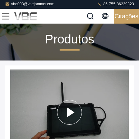
vbe003@vbejammer.com
86-755-86239323
Citações
Produtos