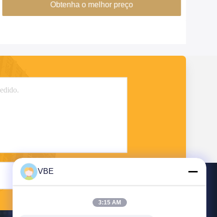
Obtenha o melhor preço
VBE
Enviar
3:15 AM