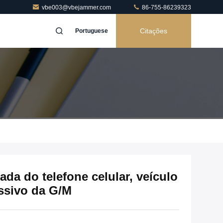
vbe003@vbejammer.com
86-755-86239323
Citações
Portuguese
ada do telefone celular, veículo
ssivo da G/M