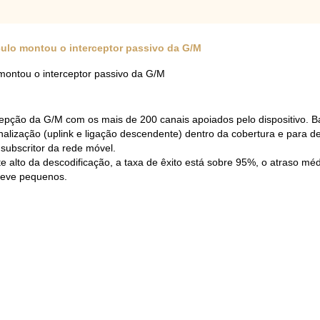
ículo montou o interceptor passivo da G/M
 montou o interceptor passivo da G/M
cepção da G/M com os mais de 200 canais apoiados pelo dispositivo. 
inalização (uplink e ligação descendente) dentro da cobertura e para d
subscritor da rede móvel.
te alto da descodificação, a taxa de êxito está sobre 95%, o atraso 
leve pequenos.