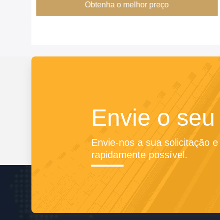
Obtenha o melhor preço
Envie o seu
Envie-nos a sua solicitação 
rapidamente possível.