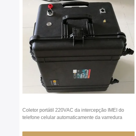
Coletor portátil 220VAC da intercepção IMEI do
M
telefone celular automaticamente da varredura