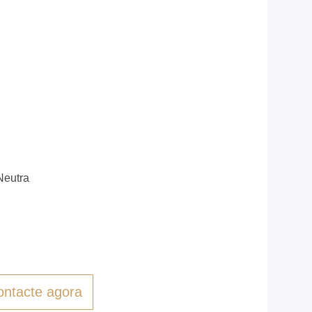
eutra
ontacte agora