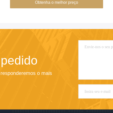
Obtenha o melhor preço
 pedido
e responderemos o mais 