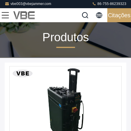
vbe003@vbejammer.com
86-755-86239323
Citações
Produtos