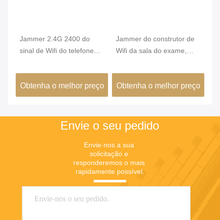
da
Jammer 2.4G 2400 do
Jammer do construtor de
6 
sinal de Wifi do telefone
Wifi da sala do exame,
bl
o
celular - 2500MHz grande
jammer de Wifi do telefone
po
de
raio da interferência
celular um bloqueio de 360
do
ço
Obtenha o melhor preço
Obtenha o melhor preço
O
graus
Envie o seu pedido
Envie-nos a sua 
solicitação e 
responderemos o mais 
rapidamente possível.