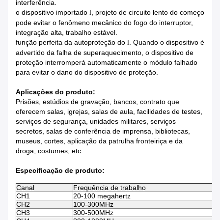
interferência.
o dispositivo
importado
, projeto de circuito lento do começo
l
pode evitar o fenômeno mecânico do fogo do interruptor,
integração alta, trabalho estável.
função
perfeita da autoproteção do
. Quando o dispositivo é
l
advertido da falha de superaquecimento, o dispositivo de
proteção interromperá automaticamente o módulo falhado
para evitar o dano do dispositivo de proteção.
Aplicações do produto:
Prisões, estúdios de gravação, bancos, contrato que
oferecem salas, igrejas, salas de aula, facilidades de testes,
serviços de segurança, unidades militares, serviços
secretos, salas de conferência de imprensa, bibliotecas,
museus, cortes, aplicação da patrulha fronteiriça e da
droga, costumes, etc.
Especificação de produto:
Canal
Frequência de trabalho
P
CH1
20-100 megahertz
4
CH2
100-300MHz
4
CH3
300-500MHz
4