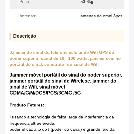
Peso:
53.6kg
Antenas:
antenas do omni 8pcs
Descrição
Jammer do sinal do telefone celular de Wifi GPS do
poder superior canal de 10 - 100 watts, jammer sem fio
portátil do sinal, construtor do sinal de Wifi
Jammer móvel portátil do sinal do poder superior,
jammer portátil do sinal de Wirelese, jammer do
sinal de Wifi, sinal móvel
CDMA/G/M/DCS/PCS/3G/4G /5G
Produto Fetures:
usando
a
tecnologia
de faixa larga da interferência da
l
frequência ultraelevada
.
poder
eficaz alto do
(poder do canal) e grande raio da
l