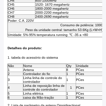
CH4
800-1000MHz
4
CH5
1520- 1670 megahertz
4
CH6
1800-2000 megahertz
4
CH7
2000-2200 megahertz
4
CH8
2400-2690 megahertz
4
Poder: C.A. 220V
Consumo de potência: 1000W
Peso da unidade central: tamanho 53.6Kg (L×W×H):
Umidade: 5%-95% temperatura running: ℃ -35 a +80
Detalhes do produto:
1. tabela do acessório do sistema
Não
Nome
Qty
Unidade
1
Antena
8
PCes
2
Controlador do fio
1
PCes
Linha linha de controle do
3
1
PCes
controlador
Linha de reposição linha de
4
1
PCes
controle do controlador
5
Linha elétrica
1
PCes
6
caixa da Mão-tração
1
PCes
2. Lista de parâmetro da antena Omnidirectional