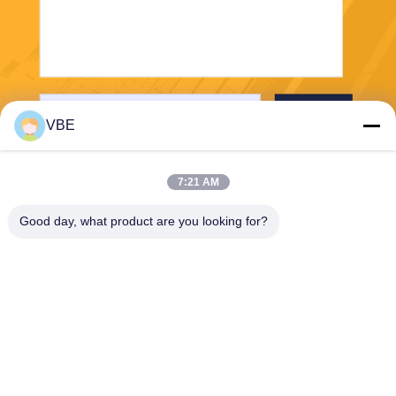
Enviar
VBE
7:21 AM
Good day, what product are you looking for?
VBE Technology Shenzhen Co., Ltd.
vbe003@vbejammer.com
86-755-86239323
Assoalho 4, construindo 8, z
ona industrial de Xinwei, dist
rito de Nanshan, Shenzhen,
província de Guangdong, C