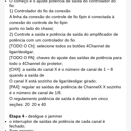
O começo e o ajuste potência de saída do controlador do
fio:
1) Controlador do fio da conexão
A linha da conexão do controle de fio 6pin é conectada à
conexão do controle de fio 6pin
porto no lado do chassi;
2) Controle a saída e potência de saída do amplificador de
potência com um controlador do fio.
[TODO O Ch]: selecione todos os botões 4Channel de
ligar/desligar;
[TODO O PA]: chaves do ajuste das saídas de potência para
todo o 4Channel do protetor;
[CHX]: a saída do canal X é o número de canal de 1 ~ 8
quando a saída de
O canal X está sozinho de ligar/desligar girado;
[PAX]: regular as saídas de potência de ChannelX X sozinho
é o número de canal de 1/8.
O regulamento potência de saída é dividido em cinco
seções: 20: 20 e 40.
Etapa 4 -
desligue o jammer
o interruptor de saídas de potência de cada canal é
fechado;
Sem energia: