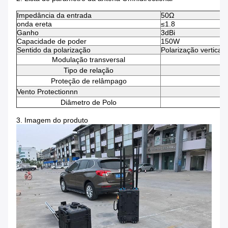
Impedância da entrada
50Ω
onda ereta
≤1.8
Ganho
3dBi
Capacidade de poder
150W
Sentido da polarização
Polarização vertical
Modulação transversal
Tipo de relação
Proteção de relâmpago
Vento Protectionnn
Diâmetro de Polo
Φ2
3. Imagem do produto