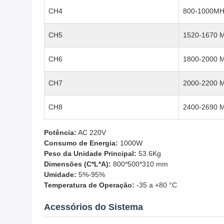
CH4
800-1000MH
CH5
1520-1670 
CH6
1800-2000 
CH7
2000-2200 
CH8
2400-2690 
Potência:
AC 220V
Consumo de Energia:
1000W
Peso da Unidade Principal:
53.6Kg
Dimensões (C*L*A):
800*500*310 mm
Umidade:
5%-95%
Temperatura de Operação:
-35 a +80 °C
Acessórios do Sistema