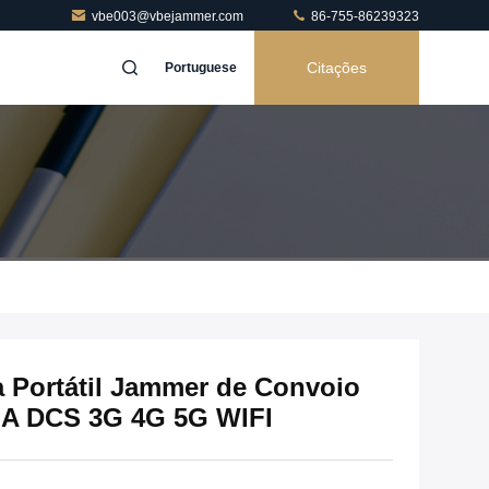
vbe003@vbejammer.com
86-755-86239323
Citações
Portuguese
a Portátil Jammer de Convoio
A DCS 3G 4G 5G WIFI