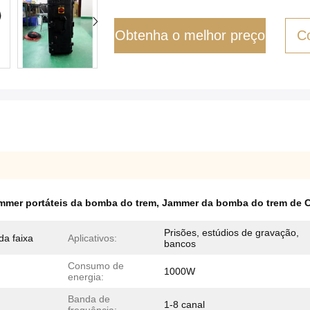
Obtenha o melhor preço
C
mmer portáteis da bomba do trem
,
Jammer da bomba do trem de
Prisões, estúdios de gravação,
a faixa
Aplicativos:
bancos
Consumo de
1000W
energia:
Banda de
1-8 canal