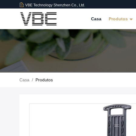
VBE Technology Shenzhen Co., Ltd.
Casa
Produtos
Casa
/
Produtos