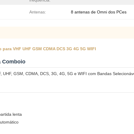
frequência:
Antenas:
8 antenas de Omni dos PCes
voio para VHF UHF GSM CDMA DCS 3G 4G 5G WIFI
a Comboio
VHF, UHF, GSM, CDMA, DCS, 3G, 4G, 5G e WIFI com Bandas Selecionáv
rtida lenta
automático