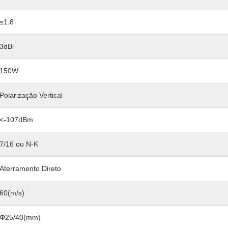
≤1.8
3dBi
150W
Polarização Vertical
<-107dBm
7/16 ou N-K
Aterramento Direto
60(m/s)
Φ25/40(mm)