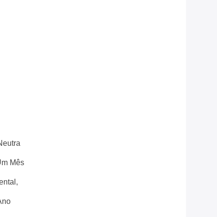
eutra
Um Mês
ental,
Ano